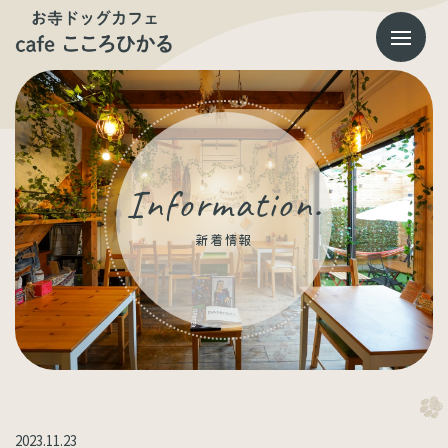
コ
ナ
ン
ビ
テ
ゲ
ン
ー
ツ
シ
へ
ョ
ス
ン
キ
に
ッ
移
プ
動
Information.
新着情報
2023.11.23