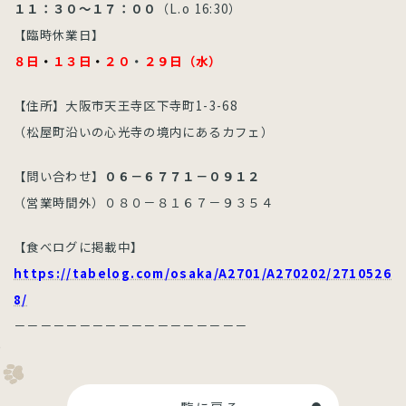
１１：３０〜１７：００
（L.o 16:30）
【臨時休業日】
８日
・
１３日
・
２０
・
２９日（水）
【住所】大阪市天王寺区下寺町1-3-68
（松屋町沿いの心光寺の境内にあるカフェ）
【問い合わせ】
０６－６７７１－０９１２
（営業時間外）０８０－８１６７－９３５４
【食べログに掲載中】
https://tabelog.com/osaka/A2701/A270202/2710526
8/
－－－－－－－－－－－－－－－－－－