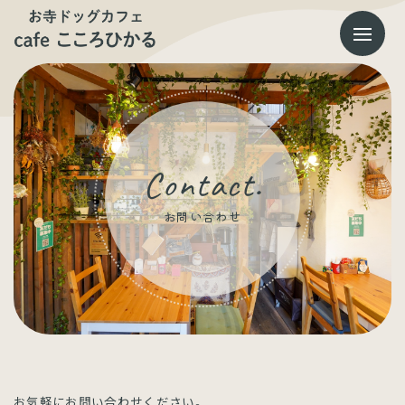
コ
ナ
ン
ビ
テ
ゲ
ン
ー
ツ
シ
へ
ョ
ス
ン
キ
に
ッ
移
プ
動
Contact.
お問い合わせ
お気軽にお問い合わせください。