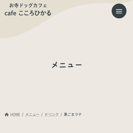
コ
ナ
ン
ビ
テ
ゲ
ン
ー
ツ
シ
へ
ョ
ス
ン
キ
に
ッ
移
プ
動
メニュー
HOME
メニュー
ドリンク
黒ごまラテ