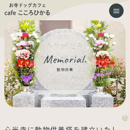
コ
ナ
ン
ビ
テ
ゲ
ン
ー
ツ
シ
へ
ョ
ス
ン
キ
に
ッ
移
プ
動
Memorial.
動物供養
心光寺に動物供養塔を建立いたし