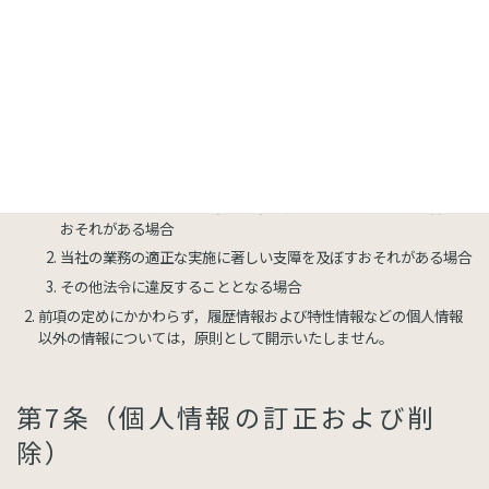
第6条（個人情報の開示）
当社は，本人から個人情報の開示を求められたときは，本人に対
し，遅滞なくこれを開示します。ただし，開示することにより次の
いずれかに該当する場合は，その全部または一部を開示しないこと
もあり，開示しない決定をした場合には，その旨を遅滞なく通知し
ます。なお，個人情報の開示に際しては，1件あたり1，000円の手
数料を申し受けます。
本人または第三者の生命，身体，財産その他の権利利益を害する
おそれがある場合
当社の業務の適正な実施に著しい支障を及ぼすおそれがある場合
その他法令に違反することとなる場合
前項の定めにかかわらず，履歴情報および特性情報などの個人情報
以外の情報については，原則として開示いたしません。
第7条（個人情報の訂正および削
除）