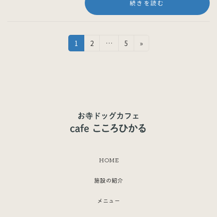
続きを読む
投
固
固
固
1
2
…
5
»
定
定
定
稿
ペ
ペ
ペ
の
ー
ー
ー
ジ
ジ
ジ
ペ
ー
ジ
送
り
HOME
施設の紹介
メニュー