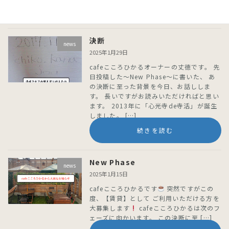
続きを読む
決断
news
2025年1月29日
cafeこころひかるオーナーの丈徳です。 先
日投稿した〜New Phase〜に書いた、 あ
の決断に至った背景を今日、お話ししま
す。 長いですがお読みいただければと思い
ます。 2013年に「心光寺de寺活」が誕生
しました。 […]
続きを読む
New Phase
news
2025年1月15日
cafeこころひかるです
突然ですがこの
度、【賃貸】として ご利用いただける方を
大募集します
cafeこころひかるは次のフ
ェーズに向かいます。 この決断に至 […]