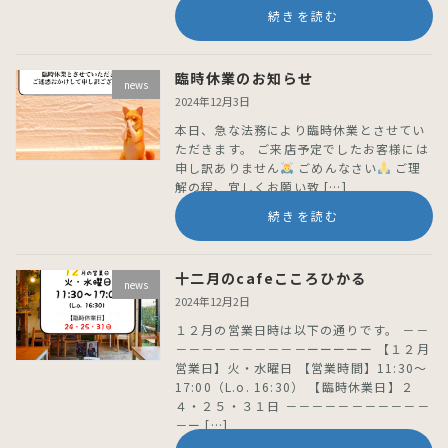
続きを読む
臨時休業のお知らせ
news
2024年12月3日
本日、急な法務により臨時休業とさせてい
ただきます。 ご来店予定でしたお客様には
申し訳ありません
ごめんなさい
ご理
解の程、宜しくお願い致 […]
続きを読む
十二月のcafeこころひかる
news
2024年12月2日
１２月の営業日時は以下の通りです。 －－
－－－－－－－－－－ーーーーー 【１２月
営業日】火・水曜日 【営業時間】11:30〜
17:00（L.o. 16:30） 【臨時休業日】２
４・２５・３１日 －－－－－－－－－－－
－ー […]