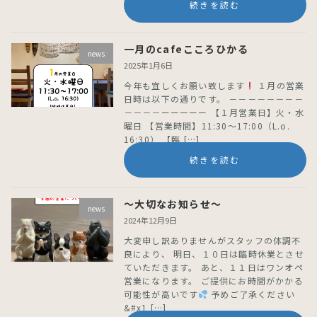
続きを読む
一月のcafeこころひかる
news
2025年1月6日
今年も宜しくお願い致します
１月の営業
日時は以下の通りです。 －－－－－－－－
－－－－ーーーーー 【１月営業日】火・水
曜日 【営業時間】11:30〜17:00（L.o.
16:30） 【臨 […]
続きを読む
〜大切なお知らせ〜
news
2024年12月9日
大変申し訳ありませんがスタッフの体調不
良により、 明日、１０日は臨時休業とさせ
ていただきます。 あと、１１日はワンオペ
営業になります。 ご提供にお時間がかかる
可能性が高いです
予めご了承ください
&#x1 […]