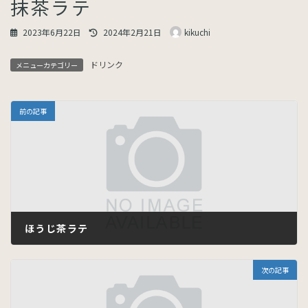
抹茶ラテ
最
2023年6月22日
2024年2月21日
kikuchi
終
更
ドリンク
新
メニューカテゴリー
日
時
:
前の記事
ほうじ茶ラテ
2023年6月22日
次の記事