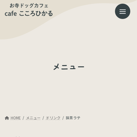
コ
ナ
ン
ビ
テ
ゲ
ン
ー
ツ
シ
へ
ョ
ス
ン
キ
に
ッ
移
プ
動
メニュー
HOME
メニュー
ドリンク
抹茶ラテ