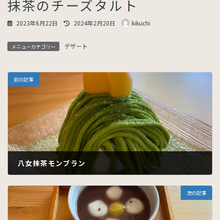
抹茶のチーズタルト
最
2023年6月22日
2024年2月20日
kikuchi
終
更
デザート
新
メニューカテゴリー
日
時
:
前の記事
八女抹茶モンブラン
2023年6月22日
次の記事