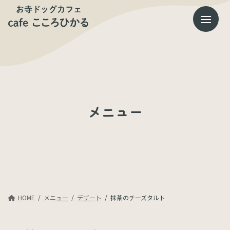
コ
ナ
ン
ビ
テ
ゲ
ン
ー
ツ
シ
へ
ョ
ス
ン
キ
に
ッ
移
プ
動
メニュー
HOME
メニュー
デザート
抹茶のチーズタルト